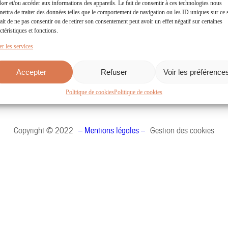
ker et/ou accéder aux informations des appareils. Le fait de consentir à ces technologies nous
 Clémentin
Téléchargez
ettra de traiter des données telles que le comportement de navigation ou les ID uniques sur ce s
es-Aubiers
le dossier de Presse
ait de ne pas consentir ou de retirer son consentement peut avoir un effet négatif sur certaines
65 66 18
ctéristiques et fonctions.
r les services
NOUS
Accepter
Refuser
Voir les préférence
Politique de cookies
Politique de cookies
Copyright © 2022
– Mentions légales –
Gestion des cookies