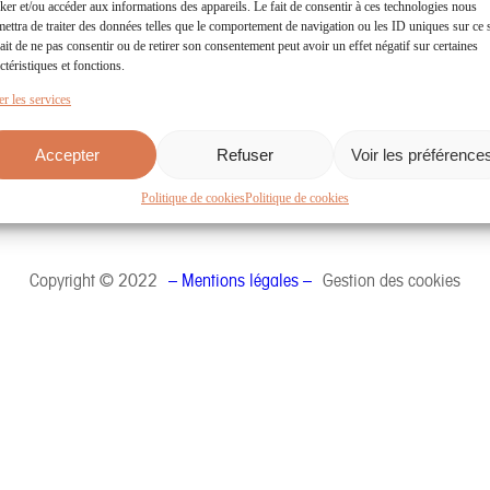
ker et/ou accéder aux informations des appareils. Le fait de consentir à ces technologies nous
 Clémentin
Téléchargez
ettra de traiter des données telles que le comportement de navigation ou les ID uniques sur ce s
es-Aubiers
le dossier de Presse
ait de ne pas consentir ou de retirer son consentement peut avoir un effet négatif sur certaines
65 66 18
ctéristiques et fonctions.
r les services
NOUS
Accepter
Refuser
Voir les préférence
Politique de cookies
Politique de cookies
Copyright © 2022
– Mentions légales –
Gestion des cookies