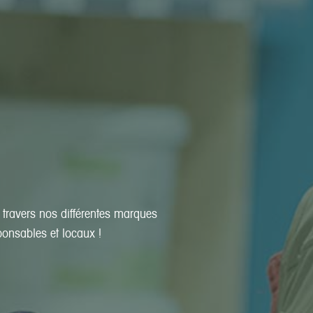
à travers nos différentes marques
ponsables et locaux !