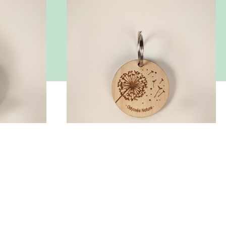
tif floral
Porte-clé Odyssée Nature - Motif pissenlit
Porte-clé en bois brut gravé
artisanalement
4.95
€