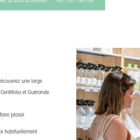
'été, du lundi au vendredi
10h -12h / 14h-16h
découvrez une large
entifolia et Guérande
aire plaisir.
ix habituellement