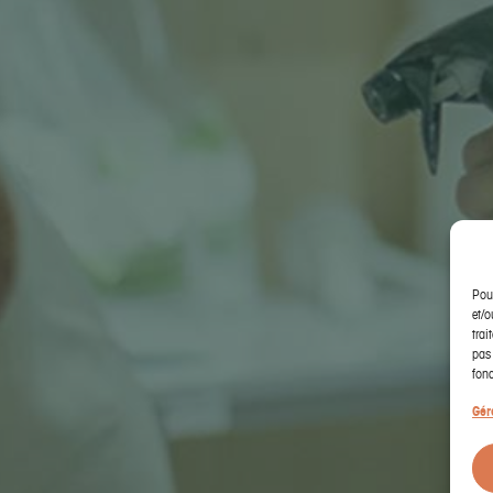
Pour
et/o
trai
pas 
fonc
Gér