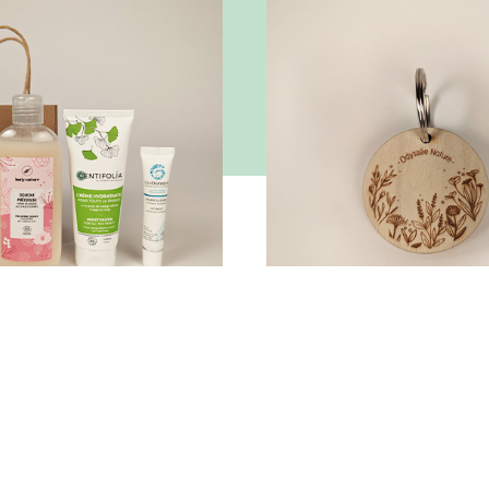
ntiels cosmétique
Porte-clé Odyssée Nature - Mo
uche Douche Précieuse
Porte-clé en bois brut gravé
 Crème hydratante pour
artisanalement
lle Centifolia, Baume à lèvres
4.95
€
smetics