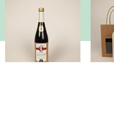
Jus de Raisins du Domaine 75cl
Kit Les Esse
Pur jus de Raisins, 100% Bio, issu de
Crème de do
vignes cultivées en Agriculture
Body Nature,
Biodynamique Demeter sur le Domaine
toute la fami
naturel du Laboratoire Science et Nature
Guérande Co