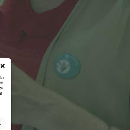
cker
de
ne
et
s