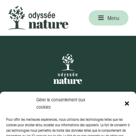
Menu
Gérer le consentement aux
CONTACTEZ-NOUS
cookies
49 route de St Clémentin
Pour offrir les meilleures expériences, nous utilisons des technologies telles que les
79250 Nueil-les-Aubiers
cookies pour stocker et/ou accéder aux informations des appareils. Le fait de consentir à
ces technologies nous permettra de traiter des données telles que le comportement de
+33 (0)5 49 65 66 18
navigation ou les ID uniques sur ce site. Le fait de ne pas consentir ou de retirer son