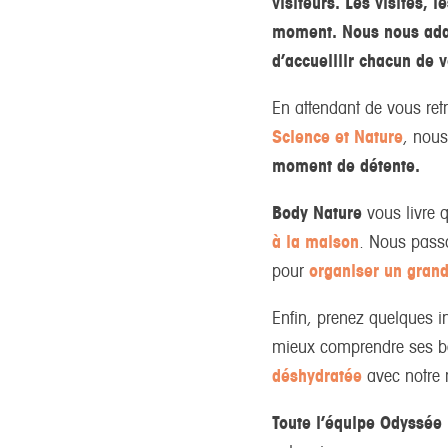
visiteurs. Les visites,
moment. Nous nous adap
d’accueillir chacun de 
En attendant de vous ret
Science et Nature
, nou
moment de détente.
Body Nature
vous livre 
à la maison
. Nous pass
pour
organiser un gran
Enfin, prenez quelques 
mieux comprendre ses b
déshydratée
avec notre
Toute l’équipe Odyssée 