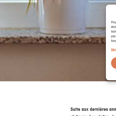
Pour
et/o
trai
pas 
fonc
Gér
Suite aux dernières an