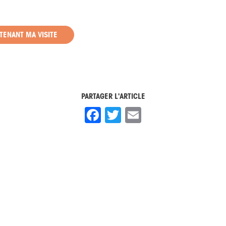
TENANT MA VISITE
PARTAGER L'ARTICLE
Facebook
Twitter
Email
17 jui
néraire
Cet été, vivez une immersion