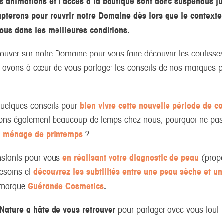
 les animations et l’accès à la boutique sont donc suspendus j
terons pour rouvrir notre Domaine dès lors que le contexte
vous dans les meilleures conditions.
rouver sur notre Domaine pour vous faire découvrir les coulisse
s avons à cœur de vous partager les conseils de nos marques 
quelques conseils pour
bien vivre cette nouvelle période de c
ons également beaucoup de temps chez nous, pourquoi ne pas 
d ménage de printemps
?
instants pour vous
en réalisant votre diagnostic de peau
(prop
esoins et
découvrez les subtilités entre une peau sèche et u
 marque
Guérande Cosmetics
.
Nature a hâte de vous retrouver
pour partager avec vous tout l