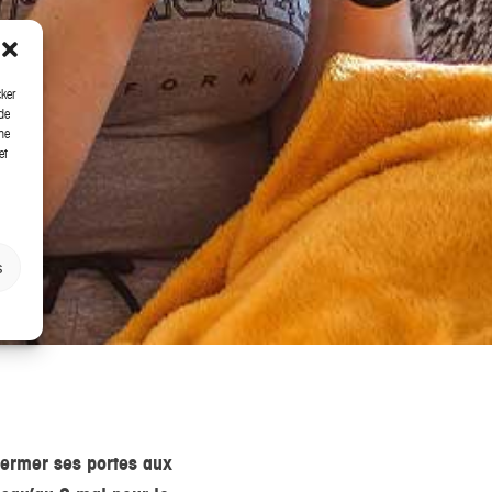
cker
de
ne
et
s
ermer ses portes aux