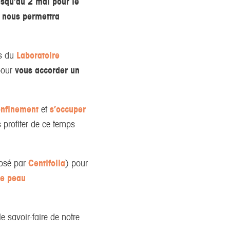
usqu’au 2 mai pour le
 nous permettra
s du
Laboratoire
pour
vous accorder un
onfinement
et
s’occuper
profiter de ce temps
osé par
Centifolia
) pour
ne peau
e savoir-faire de notre