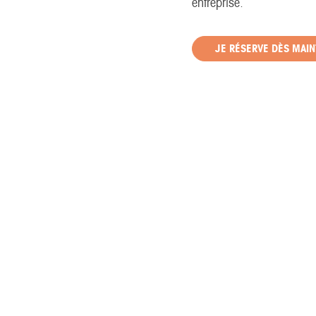
entreprise.
JE RÉSERVE DÈS MAIN
3 août 2026
Une journée nature dans le Bocage Bressuirais : notre iti