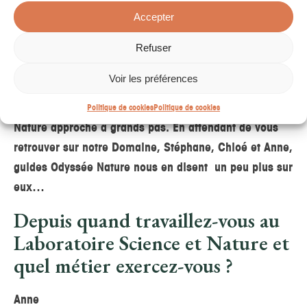
Accepter
Refuser
Voir les préférences
Tic, tac, tic tac… L’ouverture de la saison Odyssée
Politique de cookies
Politique de cookies
Nature approche à grands pas. En attendant de vous
retrouver sur notre Domaine, Stéphane, Chloé et Anne,
guides Odyssée Nature nous en disent un peu plus sur
eux…
Depuis quand travaillez-vous au
Laboratoire Science et Nature et
quel métier exercez-vous ?
Anne