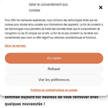
Gérer le consentement aux
cookies
Pour offrir les meilleures expériences, nous utilisons des technologies telles que les
cookies pour stocker et/ou accéder aux informations des appareils. Le fait de consentir à
ces technologies nous permettra de traiter des données telles que le comportement de
navigation ou les ID uniques sur ce site. Le fait de ne pas consentir ou de retirer son
consentement peut avoir un effet négatif sur certaines caractéristiques et fonctions.
Gérer les services
Accepter
Refuser
Voir les préférences
Après quelques semaines de fermeture forcée, nous
Politique de cookies
Politique de cookies
sommes aujourd’hui heureux de vous retrouver avec
quelques nouveautés !