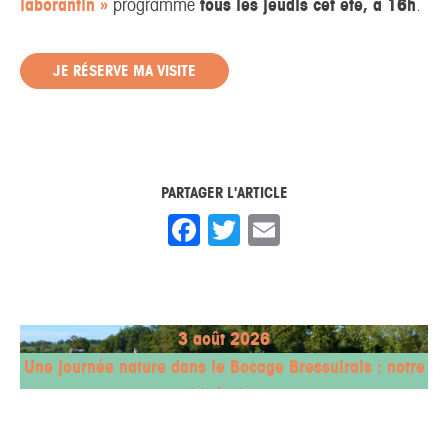
laborantin »
programmé
tous les jeudis cet été, à 16h
.
JE RÉSERVE MA VISITE
PARTAGER L'ARTICLE
Facebook
Twitter
Email
3 août 2026
Une journée nature dans le Bocage Bressuirais : notre
itinéraire
17 juillet 2026